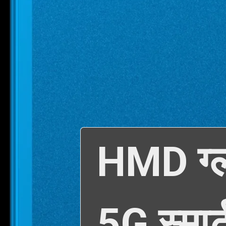
HMD ग्ल
5G स्मार