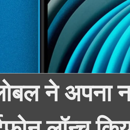
ोबल ने अपना 
्टफोन लॉन्च किय