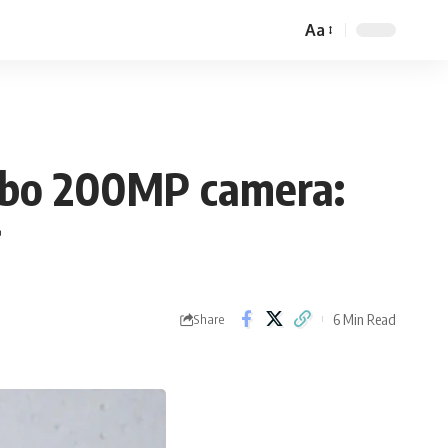
Aa
Font
Resizer
rbo 200MP camera:
6 Min Read
Share