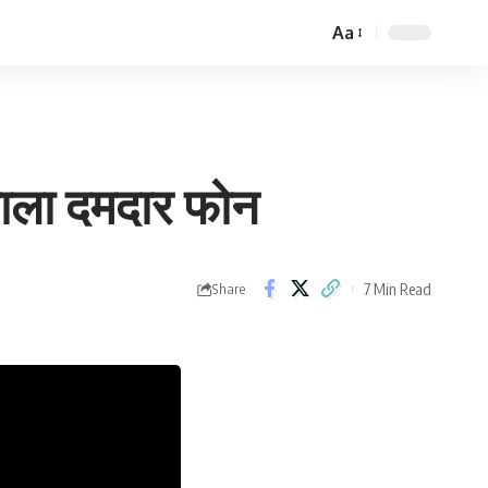
Aa
Font
Resizer
ाला दमदार फोन
7 Min Read
Share