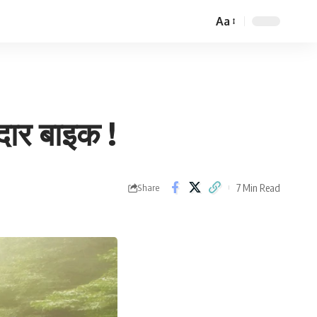
Aa
Font
Resizer
ार बाइक !
7 Min Read
Share