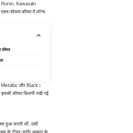
TVS Ronin, Kawasaki
क्स-शोरूम कीमत में लॉन्च
र कीमत
ला
en Metallic और Black।
ं और इसकी कीमत कितनी रखी गई
इक्स हुआ करती थीं, उसी
बाइक के टीयर-ड्रॉप आकार के